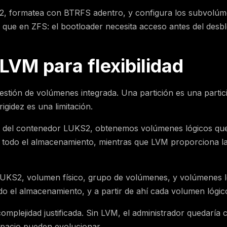
KS2, formatea con BTRFS adentro, y configura los subvolúme
n que en ZFS: el bootloader necesita acceso antes del desb
VM para flexibilidad
stión de volúmenes integrada. Una partición es una partició
gidez es una limitación.
o del contenedor LUKS2, obtenemos volúmenes lógicos que
 todo el almacenamiento, mientras que LVM proporciona la f
 LUKS2, volumen físico, grupo de volúmenes, y volúmenes ló
do el almacenamiento, y a partir de ahí cada volumen lógi
mplejidad justificada. Sin LVM, el administrador quedaría c
espacio pueden evolucionar.