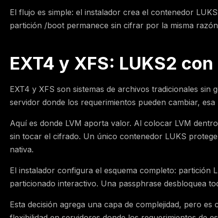
El flujo es simple: el instalador crea el contenedor LU
partición /boot permanece sin cifrar por la misma razó
EXT4 y XFS: LUKS2 con L
EXT4 y XFS son sistemas de archivos tradicionales sin ge
servidor donde los requerimientos pueden cambiar, esa ri
Aquí es donde LVM aporta valor. Al colocar LVM dentr
sin tocar el cifrado. Un único contenedor LUKS protege
nativa.
El instalador configura el esquema completo: partición
particionado interactivo. Una passphrase desbloquea to
Esta decisión agrega una capa de complejidad, pero es co
flexibilidad en servidores donde los requerimientos de 