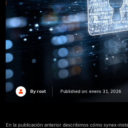
By root
Published on: enero 31, 2026

En la publicación anterior describimos cómo synex-instal