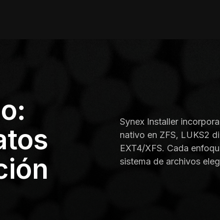
o:
Synex Installer incorpor
atos
nativo en ZFS, LUKS2 d
EXT4/XFS. Cada enfoque 
ción
sistema de archivos eleg